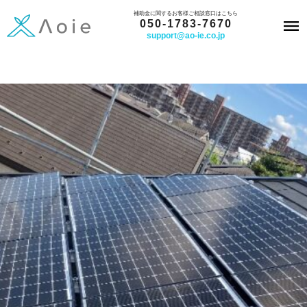
内
補助金に関するお客様ご相談窓口はこちら
050-1783-7670
容
support@ao-ie.co.jp
を
ス
キ
ッ
プ