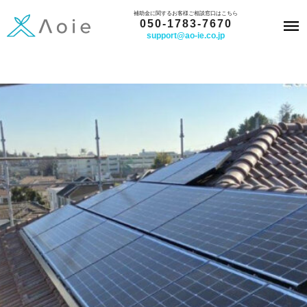
内
補助金に関するお客様ご相談窓口はこちら
050-1783-7670
容
support@ao-ie.co.jp
を
ス
キ
ッ
プ