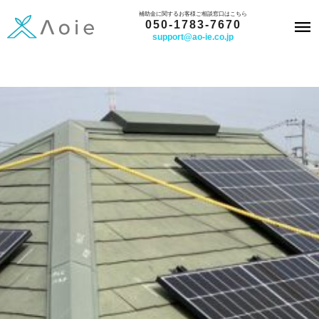
内
補助金に関するお客様ご相談窓口はこちら
050-1783-7670
容
support@ao-ie.co.jp
を
ス
キ
ッ
プ