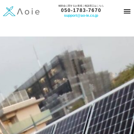
内
補助金に関するお客様ご相談窓口はこちら
050-1783-7670
容
support@ao-ie.co.jp
を
ス
キ
ッ
プ