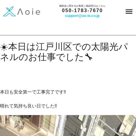
内
補助金に関するお客様ご相談窓口はこちら
050-1783-7670
容
support@ao-ie.co.jp
を
ス
キ
☀️本日は江戸川区での太陽光パ
ッ
ネルのお仕事でした🔧
プ
本日も安全第一で工事完了です‼️
晴れて気持ち良い日でした‼️