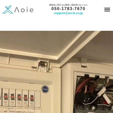
内
補助金に関するお客様ご相談窓口はこちら
050-1783-7670
容
support@ao-ie.co.jp
を
ス
キ
ッ
プ