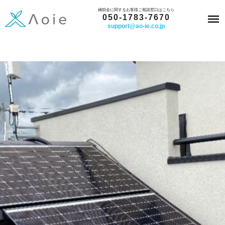
内
補助金に関するお客様ご相談窓口はこちら
050-1783-7670
容
support@ao-ie.co.jp
を
ス
キ
ッ
プ