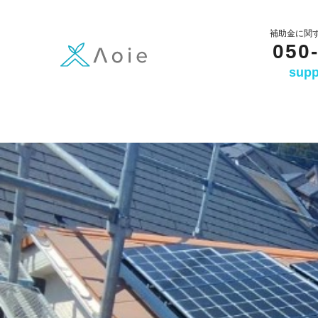
内
容
補助金に関
050
を
supp
ス
キ
ッ
プ