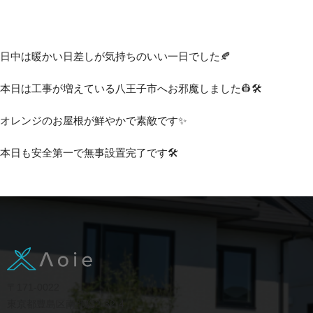
日中は暖かい日差しが気持ちのいい一日でした🍂
本日は工事が増えている八王子市へお邪魔しました👷🛠️
オレンジのお屋根が鮮やかで素敵です✨
本日も安全第一で無事設置完了です🛠️
〒171-0022
東京都豊島区南池袋2-32-4