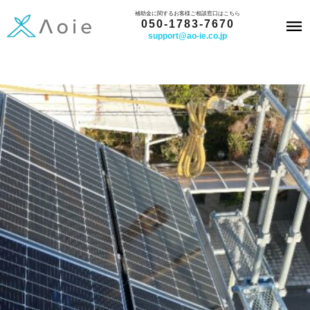
内
補助金に関するお客様ご相談窓口はこちら
050-1783-7670
容
support@ao-ie.co.jp
を
ス
キ
ッ
プ