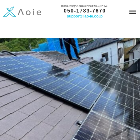
内
補助金に関するお客様ご相談窓口はこちら
050-1783-7670
容
support@ao-ie.co.jp
を
ス
キ
ッ
プ