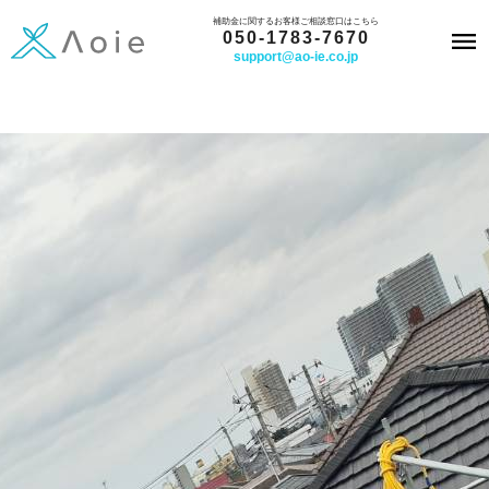
内
補助金に関するお客様ご相談窓口はこちら
050-1783-7670
容
support@ao-ie.co.jp
を
ス
キ
ッ
プ