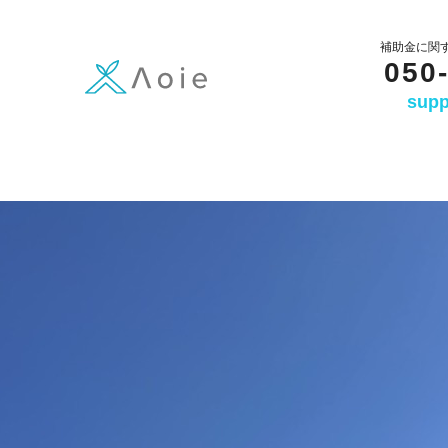
内
容
補助金に関
050
を
supp
ス
キ
ッ
プ