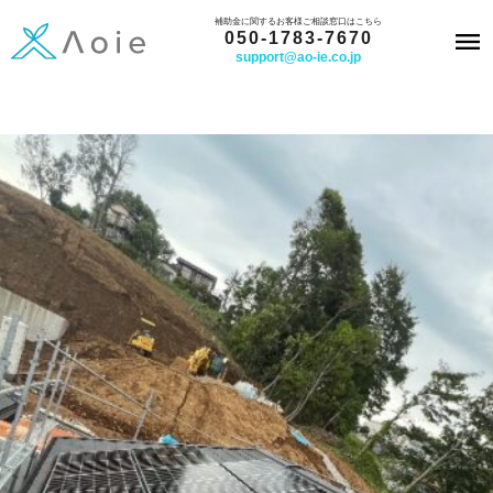
内
補助金に関するお客様ご相談窓口はこちら
050-1783-7670
容
support@ao-ie.co.jp
を
ス
キ
ッ
プ