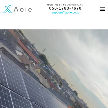
内
補助金に関するお客様ご相談窓口はこちら
050-1783-7670
容
support@ao-ie.co.jp
を
ス
キ
ッ
プ