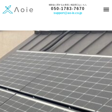
内
補助金に関するお客様ご相談窓口はこちら
050-1783-7670
容
support@ao-ie.co.jp
を
ス
キ
ッ
プ