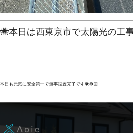
🐝本日は西東京市で太陽光の工事
本日も元気に安全第一で無事設置完了です🛠️👷🏻