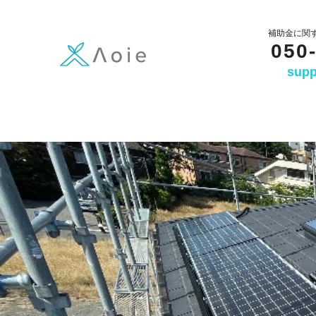
内
容
補助金に関
050
を
supp
ス
キ
ッ
プ