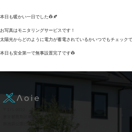
本日も暖かい一日でした👷🍂
お写真はモニタリングサービスです！
太陽光からどのように電力が蓄電されているかいつでもチェックで
本日も安全第一で無事設置完了です👷
〒171-0022
東京都豊島区南池袋2-32-4
南池袋公園ビル