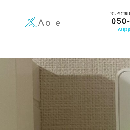
内
容
補助金に関
050
を
supp
ス
キ
ッ
プ