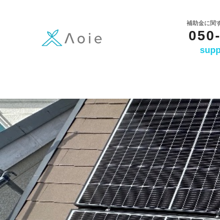
内
容
補助金に関
050
を
supp
ス
キ
ッ
プ