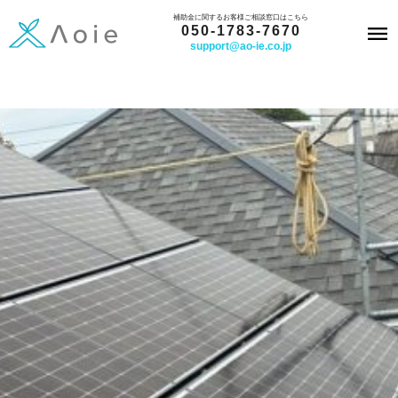
内
補助金に関するお客様ご相談窓口はこちら
050-1783-7670
容
support@ao-ie.co.jp
を
ス
キ
ッ
プ