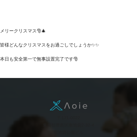
メリークリスマス🎅🎄
皆様どんなクリスマスをお過ごしでしょうか✨✨
本日も安全第一で無事設置完了です🎅
〒171-0022
東京都豊島区南池袋2-32-4
南池袋公園ビル