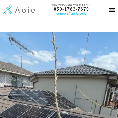
内
補助金に関するお客様ご相談窓口はこちら
050-1783-7670
容
support@ao-ie.co.jp
を
ス
キ
ッ
プ