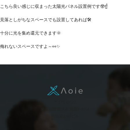
こちら良い感じに収まった太陽光パネル設置例です🤓☝️
見落としがちなスペースでも設置してあれば🛠️
十分に光を集め還元できます🌞
侮れないスペースですよ～👀✨
〒171-0022
東京都豊島区南池袋2-32-4
南池袋公園ビル