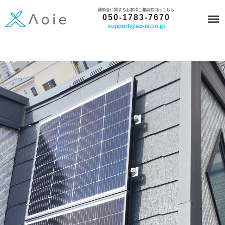
内
補助金に関するお客様ご相談窓口はこちら
050-1783-7670
容
support@ao-ie.co.jp
を
ス
キ
ッ
プ