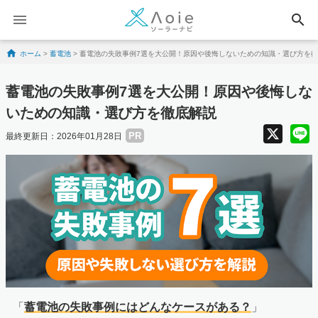
search
Skip to content
ホーム
>
蓄電池
>
蓄電池の失敗事例7選を大公開！原因や後悔しないための知識・選び方を
蓄電池の失敗事例7選を大公開！原因や後悔しな
いための知識・選び方を徹底解説
X
PR
最終更新日：2026年01月28日
「
蓄電池の失敗事例にはどんなケースがある？
」