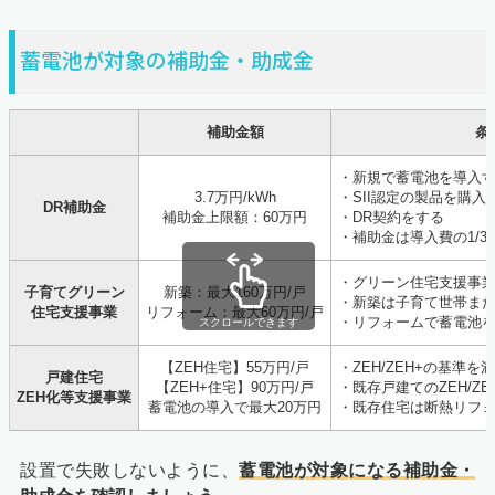
蓄電池が対象の補助金・助成金
補助金額
条
・新規で蓄電池を導入
3.7万円/kWh
・SII認定の製品を購入
DR補助金
補助金上限額：60万円
・DR契約をする
・補助金は導入費の1/3
・グリーン住宅支援事
子育てグリーン
新築：最大160万円/戸
・新築は子育て世帯ま
住宅支援事業
リフォーム：最大60万円/戸
・リフォームで蓄電池
スクロールできます
【ZEH住宅】55万円/戸
・ZEH/ZEH+の基準を
戸建住宅
【ZEH+住宅】90万円/戸
・既存戸建てのZEH/ZE
ZEH化等支援事業
蓄電池の導入で最大20万円
・既存住宅は断熱リフ
設置で失敗しないように、
蓄電池が対象になる補助金・