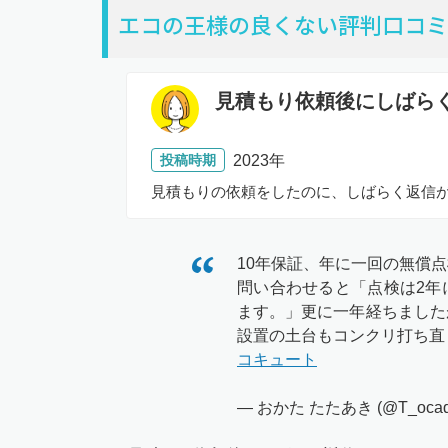
エコの王様の良くない評判口コミ
見積もり依頼後にしばら
投稿時期
2023年
見積もりの依頼をしたのに、しばらく返信
10年保証、年に一回の無償
問い合わせると「点検は2年
ます。」更に一年経ちました
設置の土台もコンクリ打ち直
コキュート
— おかた たたあき (@T_ocad