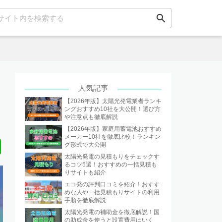
search
人気記事
【2026年版】太陽光発電業者ランキ
ングおすすめ10社を大公開！選び方
や注意点も徹底解説
【2026年版】家庭用蓄電池おすすめ
メーカー10社を徹底比較！ランキン
Line
グ形式で大公開
太陽光発電の見積もりをチェックす
るコツ5選！おすすめの一括見積も
りサイトも紹介
エコ発の評判口コミを紹介！おすす
めな人や一括見積もりサイトの利用
手順を徹底解説
太陽光発電の補助金を徹底解説！国
の助成金を使うと設置費用はいく