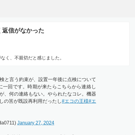
く返信がなかった
がなく、不親切だと感じました。
点検と言う約束が、設置一年後に点検について
に一回です。時期が来たらこちらから連絡し
が、何の連絡もない。やられたなコレ。機器
しの筈が既設再利用だったし
#エコの王様
#エ
a0711)
January 27, 2024