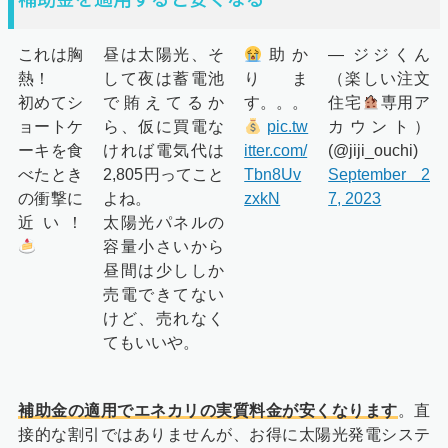
これは胸
昼は太陽光、そ
助か
— ジジくん
熱！
して夜は蓄電池
りま
（楽しい注文
初めてシ
で賄えてるか
す。。。
住宅
専用ア
ョートケ
ら、仮に買電な
pic.tw
カウント）
ーキを食
ければ電気代は
itter.com/
(@jiji_ouchi)
べたとき
2,805円ってこと
Tbn8Uv
September 2
の衝撃に
よね。
zxkN
7, 2023
近い！
太陽光パネルの
容量小さいから
昼間は少ししか
売電できてない
けど、売れなく
てもいいや。
補助金の適用でエネカリの実質料金が安くなります
。直
接的な割引ではありませんが、お得に太陽光発電システ