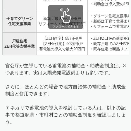
・補助金は導入費の1/3
・グリーン住宅支援事
子育てグリーン
新築：最大160万円/戸
・新築は子育て世帯ま
住宅支援事業
リフォーム：最大60万円/戸
・リフォームで蓄電池
スクロールできます
【ZEH住宅】55万円/戸
・ZEH/ZEH+の基準を
戸建住宅
【ZEH+住宅】90万円/戸
・既存戸建てのZEH/ZE
ZEH化等支援事業
蓄電池の導入で最大20万円
・既存住宅は断熱リフ
官公庁が主導している蓄電池の補助金・助成金制度は、3
つあります。実は太陽光発電設備よりも多いです。
さらに、ほとんどの場合で地方自治体の補助金・助成金
制度と併用できます。
エネカリで蓄電池の導入を検討している人は、以下の記
事で都道府県・市町村ごとの補助金制度を確認しましょ
う。