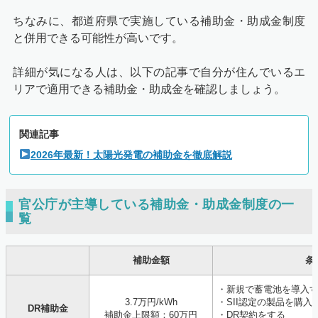
ちなみに、都道府県で実施している補助金・助成金制度
と併用できる可能性が高いです。
詳細が気になる人は、以下の記事で自分が住んでいるエ
リアで適用できる補助金・助成金を確認しましょう。
関連記事
2026年最新！太陽光発電の補助金を徹底解説
官公庁が主導している補助金・助成金制度の一
覧
補助金額
条
・新規で蓄電池を導入
3.7万円/kWh
・SII認定の製品を購入
DR補助金
補助金上限額：60万円
・DR契約をする