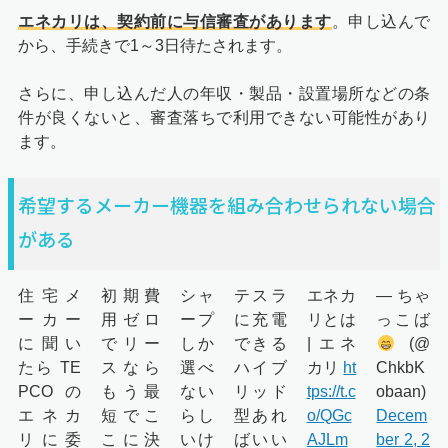
エネカリは、契約前に与信審査があります
。申し込んで
から、手続きで1～3日待たされます。
さらに、申し込んだ人の年収・製品・設置場所などの条
件が良くないと、審査落ちで利用できない可能性があり
ます。
希望するメーカー機器を組み合わせられない場合
がある
住宅メ
初期費
シャ
テスラ
エネカ
— ちゃ
ーカー
用ゼロ
ープ
に充電
リとは
っこば
に聞い
でリー
しか
できる
| エネ
(@
たら TE
スなら
選べ
ハイブ
カリ
ht
ChkbK
PCOの
もう最
ない
リッド
tps://t.c
obaan)
エネカ
短でこ
らし
型あれ
o/QGc
Decem
リに委
こに決
いけ
ばいい
AJLm
ber 2, 2