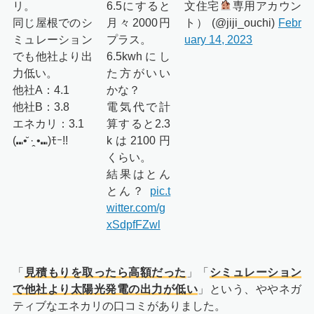
リ。
6.5にすると
文住宅
専用アカウン
同じ屋根でのシ
月々2000円
ト） (@jiji_ouchi)
Febr
ミュレーション
プラス。
uary 14, 2023
でも他社より出
6.5kwhにし
力低い。
た方がいい
他社A：4.1
かな？
他社B：3.8
電気代で計
エネカリ：3.1
算すると2.3
(⑉•̆ ·̭ •⑉)ﾓｰ!!
kは2100円
くらい。
結果はとん
とん？
pic.t
witter.com/g
xSdpfFZwl
「
見積もりを取ったら高額だった
」「
シミュレーション
で他社より太陽光発電の出力が低い
」という、ややネガ
ティブなエネカリの口コミがありました。