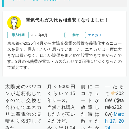
電気代もガス代も相当安くなりました！
導入時期
2023年8月
参考
エネカリ
東京都が2025年4月から太陽光発電の設置を義務化するニュー
スを見て、導入したいと思っていました。エネカリは一度に大
きな出費がなく、ほしい設備をまとめて設置できて良かったで
す。9月の光熱費が電気・ガス合わせて2万円ほど安くなったの
で満足です。
太陽光のパワコ
月々9000円
前にエ
— たら
ンが老朽化して
くらい？15
コキュ
こ
202
るので、交換と
年リース。
ートが
8W (@ta
合わせてエネカ
当然これ購入
故障し
rako202
リに蓄電池の見
した方が安い
た時は
8w)
Marc
積もり依頼して
んだけど、
散々だ
h 17, 20
みた。
やっぱり24
ったか
24