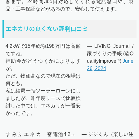
きます。24時間365日対応してくれる電話窓口や、製
品・工事保証などがあるので、安心して使えます。
エネカリの良くない評判口コミ
4.2kWで15年総額198万円は高額
— LIVING Journal /
ですね。
家づくりの手帳 (@Q
補助金がどうつくかによります
ualityImproveP)
June
が。
26, 2024
ただ、物価高なので現在の相場は
何とも。
私は結局一括ソーラーローンにし
ましたが、昨年度リースで比較検
討した中では、エネカリが一番安
かったです。
すみふエネカ
蓄電池4.2→
— ジジくん（楽しい注