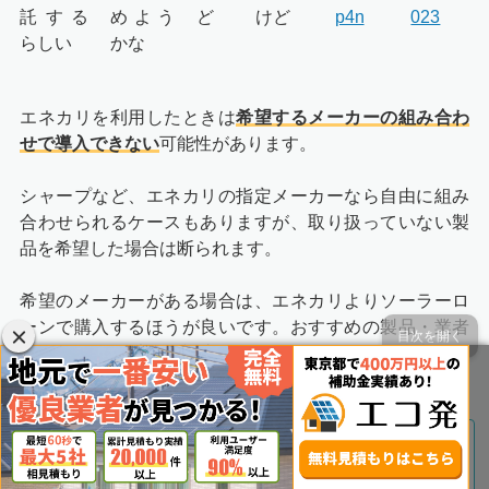
託する
めよう
ど
けど
p4n
023
らしい
かな
エネカリを利用したときは
希望するメーカーの組み合わ
せで導入できない
可能性があります。
シャープなど、エネカリの指定メーカーなら自由に組み
合わせられるケースもありますが、取り扱っていない製
品を希望した場合は断られます。
希望のメーカーがある場合は、エネカリよりソーラーロ
ーンで購入するほうが良いです。おすすめの製品・業者
目次を開く
については、以下の記事で紹介しているので、参考にし
てください。
関連記事
おすすめの太陽光パネルメーカーを大公開！