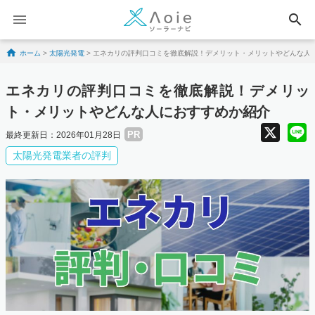
search
Skip to content
ホーム
>
太陽光発電
>
エネカリの評判口コミを徹底解説！デメリット・メリットやどんな人
エネカリの評判口コミを徹底解説！デメリッ
ト・メリットやどんな人におすすめか紹介
X
PR
最終更新日：2026年01月28日
太陽光発電業者の評判