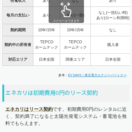
売電収入
あり
なし
あり
なし(一括払い時)
毎月の支払い
あり
あり(一部)
あり(ローン利用時)
スクロールできます
契約期間
10年/15年
10年/15年
なし
TEPCO
TEPCO
契約中の所有者
購入者
ホームテック
ホームテック
対応エリア
日本全国
関東エリア
日本全国
参考：
EV DAYS｜東京電力エナジーパートナー
エネカリは初期費用0円のリース契約
エネカリはリース契約
です。初期費用0円のレンタルに近
く、契約満了になると太陽光発電システム・蓄電池を無
料でもらえます。